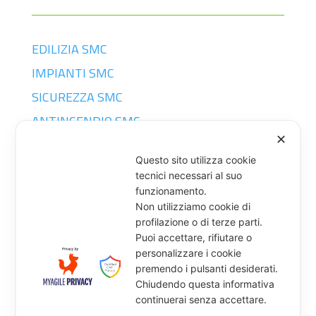
EDILIZIA SMC
IMPIANTI SMC
SICUREZZA SMC
ANTINCENDIO SMC
✕
SERRAMENTI
Questo sito utilizza cookie
tecnici necessari al suo
CONTATTI
funzionamento.
Non utilizziamo cookie di
profilazione o di terze parti.
Puoi accettare, rifiutare o
SMC SRL

personalizzare i cookie
Strada Torino 49 – ORBASSANO
premendo i pulsanti desiderati.
P. IVA 09122620017
Chiudendo questa informativa
continuerai senza accettare.
amministrazione@grupposmc.com
