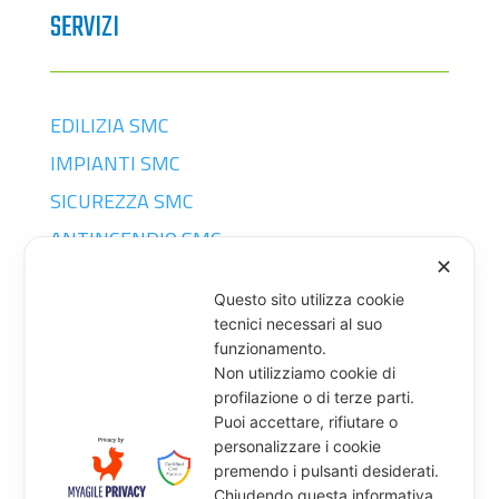
SERVIZI
EDILIZIA SMC
IMPIANTI SMC
SICUREZZA SMC
ANTINCENDIO SMC
✕
SERRAMENTI
Questo sito utilizza cookie
tecnici necessari al suo
CONTATTI
funzionamento.
Non utilizziamo cookie di
profilazione o di terze parti.
Puoi accettare, rifiutare o
SMC SRL

personalizzare i cookie
Strada Torino 49 – ORBASSANO
premendo i pulsanti desiderati.
P. IVA 09122620017
Chiudendo questa informativa