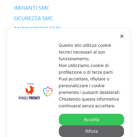
IMPIANTI SMC
SICUREZZA SMC
ANTINCENDIO SMC
✕
SERRAMENTI
Questo sito utilizza cookie
tecnici necessari al suo
CONTATTI
funzionamento.
Non utilizziamo cookie di
profilazione o di terze parti.
Puoi accettare, rifiutare o
SMC SRL

personalizzare i cookie
Strada Torino 49 – ORBASSANO
premendo i pulsanti desiderati.
P. IVA 09122620017
Chiudendo questa informativa
continuerai senza accettare.
amministrazione@grupposmc.com

Accetta
Tel. +39 011 903 5213

Rifiuta